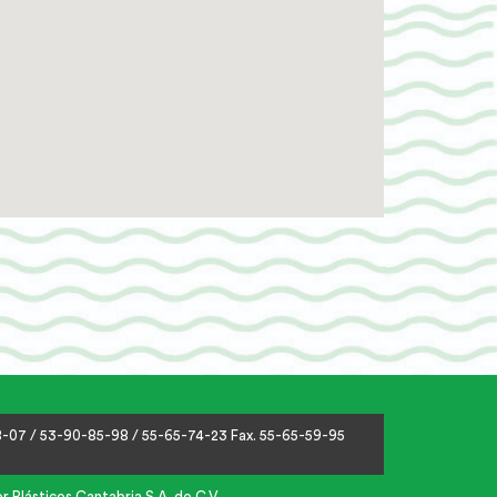
18-07 / 53-90-85-98 / 55-65-74-23 Fax. 55-65-59-95
 Plásticos Cantabria S.A. de C.V.,