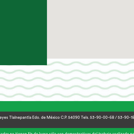
 Reyes Tlalnepantla Edo. de México C.P. 54090 Tels. 53-90-00-68 / 53-90-
das no tienen fín de lucro sólo son demostrativas del trabajo realizado por